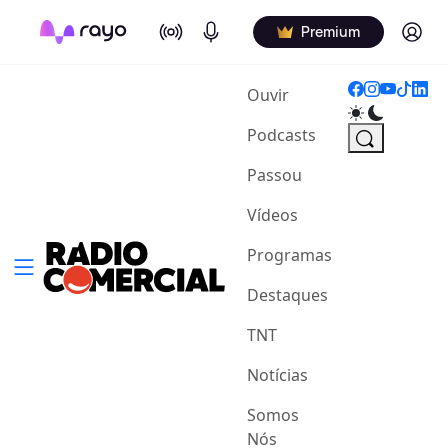
On Air
Podcasts
Log in
Premium
(current)
Ouvir
Podcasts
Passou
Vídeos
Programas
Destaques
TNT
Notícias
Somos
Nós