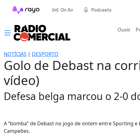
On Air
Podcasts
(cur
Ouvir
P
NOTÍCIAS
|
DESPORTO
Golo de Debast na cor
vídeo)
Defesa belga marcou o 2-0 do 
A “bomba” de Debast no jogo de ontem entre Sporting e Li
Campeões.