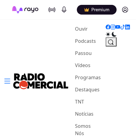
On Air
Podcasts
Log in
Premium
(current)
Ouvir
Podcasts
Passou
Vídeos
Programas
Destaques
TNT
Notícias
Somos
Nós