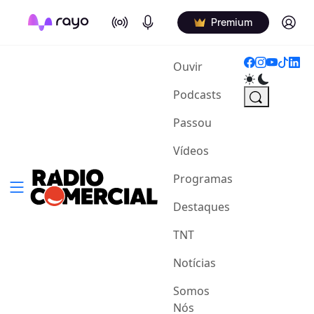
On Air
Podcasts
Log in
Premium
(current)
Ouvir
Podcasts
Passou
Vídeos
Programas
Destaques
TNT
Notícias
Somos
Nós