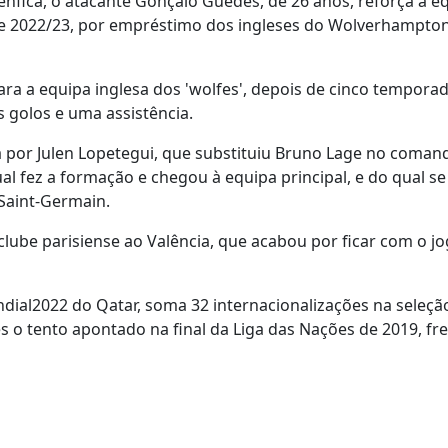
nfica, o atacante Gonçalo Guedes, de 26 anos, reforça a e
 de 2022/23, por empréstimo dos ingleses do Wolverhampton
para a equipa inglesa dos 'wolfes', depois de cinco tempora
s golos e uma assistência.
a por Julen Lopetegui, que substituiu Bruno Lage no coman
al fez a formação e chegou à equipa principal, e do qual se
 Saint-Germain.
clube parisiense ao Valência, que acabou por ficar com o 
dial2022 do Qatar, soma 32 internacionalizações na seleçã
s o tento apontado na final da Liga das Nações de 2019, fr