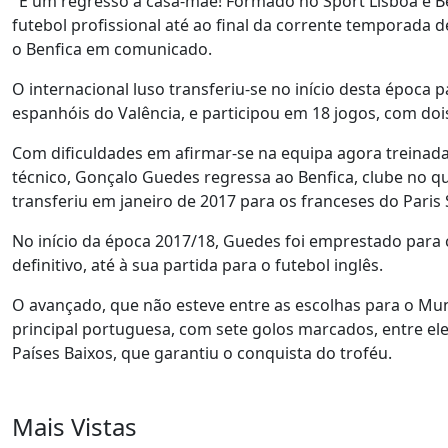
"É um regresso à casa-mãe! Formado no Sport Lisboa e Be
futebol profissional até ao final da corrente temporada
o Benfica em comunicado.
O internacional luso transferiu-se no início desta época 
espanhóis do Valência, e participou em 18 jogos, com doi
Com dificuldades em afirmar-se na equipa agora treinad
técnico, Gonçalo Guedes regressa ao Benfica, clube no qu
transferiu em janeiro de 2017 para os franceses do Paris
No início da época 2017/18, Guedes foi emprestado para 
definitivo, até à sua partida para o futebol inglês.
O avançado, que não esteve entre as escolhas para o Mun
principal portuguesa, com sete golos marcados, entre ele
Países Baixos, que garantiu o conquista do troféu.
Mais Vistas