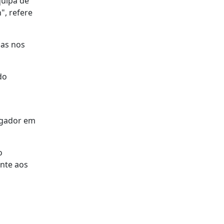
quipa de
", refere
das nos
do
jogador em
o
ente aos