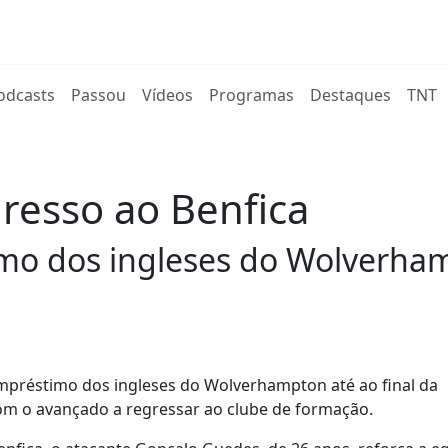
rent)
odcasts
Passou
Vídeos
Programas
Destaques
TNT
resso ao Benfica
mo dos ingleses do Wolverha
empréstimo dos ingleses do Wolverhampton até ao final da
com o avançado a regressar ao clube de formação.