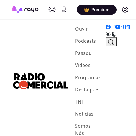
On Air
Podcasts
Log in
Premium
(current)
Ouvir
Podcasts
Passou
Vídeos
Programas
Destaques
TNT
Notícias
Somos
Nós