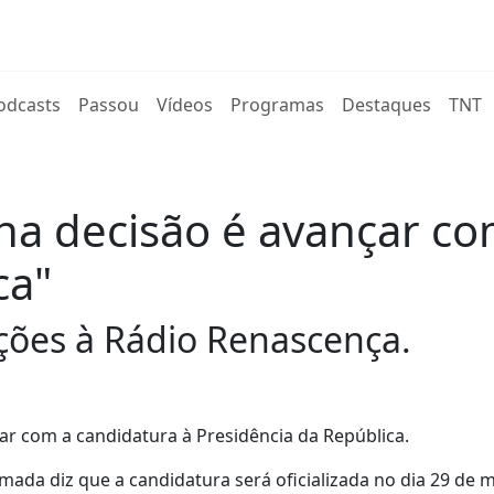
rent)
odcasts
Passou
Vídeos
Programas
Destaques
TNT
ha decisão é avançar co
ca"
ções à Rádio Renascença.
r com a candidatura à Presidência da República.
ada diz que a candidatura será oficializada no dia 29 de m