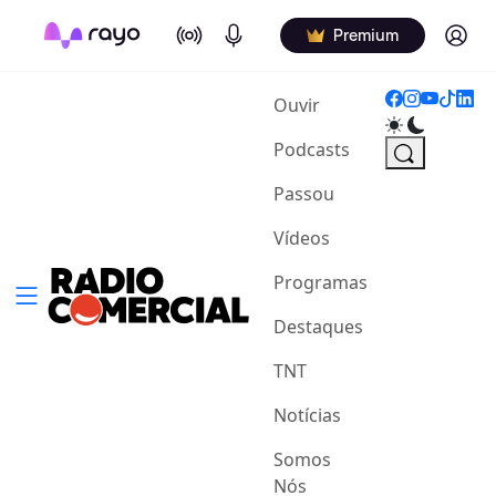
On Air
Podcasts
Log in
Premium
(current)
Ouvir
Podcasts
Passou
Vídeos
Programas
Destaques
TNT
Notícias
Somos
Nós