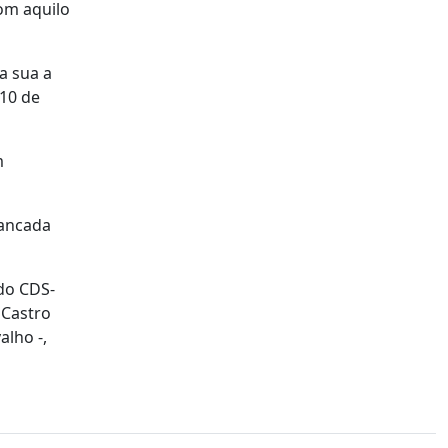
om aquilo
a sua a
 10 de
m
bancada
do CDS-
 Castro
alho -,