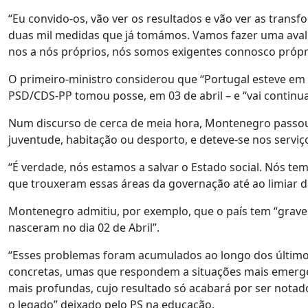
“Eu convido-os, vão ver os resultados e vão ver as tran
duas mil medidas que já tomámos. Vamos fazer uma avali
nos a nós próprios, nós somos exigentes connosco própr
O primeiro-ministro considerou que “Portugal esteve em
PSD/CDS-PP tomou posse, em 03 de abril – e “vai contin
Num discurso de cerca de meia hora, Montenegro passou
juventude, habitação ou desporto, e deteve-se nos serviç
“É verdade, nós estamos a salvar o Estado social. Nós t
que trouxeram essas áreas da governação até ao limiar d
Montenegro admitiu, por exemplo, que o país tem “grav
nasceram no dia 02 de Abril”.
“Esses problemas foram acumulados ao longo dos últimos 
concretas, umas que respondem a situações mais emerge
mais profundas, cujo resultado só acabará por ser notado
o legado” deixado pelo PS na educação.