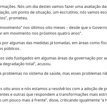
sformações. Nós um dia destes vamos fazer uma avaliação da
ação, um ponto de situação, um escrutínio, nós vamos escr
ios”, prometeu.
 movimento” nos últimos oito meses – desde que o Govern
uar em movimento nos próximos quatro anos”.
 por algumas das medidas já tomadas, em áreas como fisc
os públicos.
emos sido fustigados em algumas áreas da governação por a
a degradação total”, acusou.
es problemas no sistema de saúde, mas esses problemas n
oito anos e nós estamos a resolvê-los com a adoção de po
ntes e outras que respondem a transformações mais estru
 um pouco mais à frente”, disse, criticando igualmente “a 