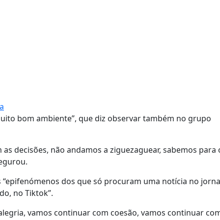
ra
muito bom ambiente”, que diz observar também no grupo
m as decisões, não andamos a ziguezaguear, sabemos para 
segurou.
 “epifenómenos dos que só procuram uma notícia no jornal
do, no Tiktok”.
alegria, vamos continuar com coesão, vamos continuar c