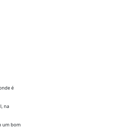
onde é
, na
om um bom