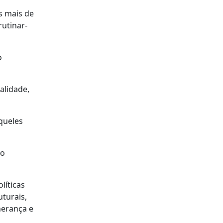
s mais de
utinar-
o
alidade,
queles
ão
líticas
turais,
herança e