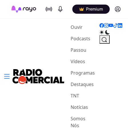
On Air
Podcasts
Log in
Premium
(current)
Ouvir
Podcasts
Passou
Vídeos
Programas
Destaques
TNT
Notícias
Somos
Nós