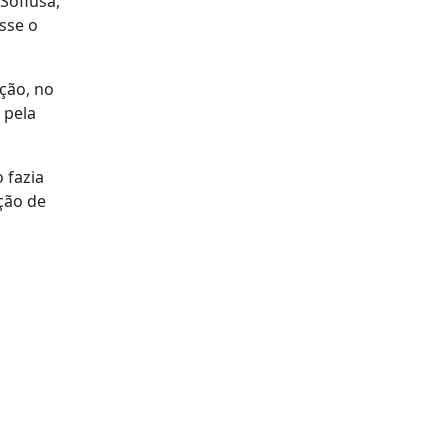
Soflusa,
sse o
ção, no
 pela
 fazia
ção de