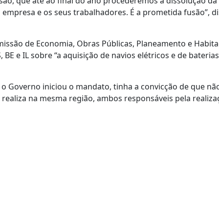
são, que até ao final do ano procederemos à dissolução da 
a empresa e os seus trabalhadores. É a prometida fusão”, di
missão de Economia, Obras Públicas, Planeamento e Habita
E e IL sobre “a aquisição de navios elétricos e de baterias
o o Governo iniciou o mandato, tinha a convicção de que não
se realiza na mesma região, ambos responsáveis pela realiza