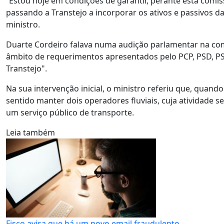
“Estou hoje em condições de garantir, perante esta comis
passando a Transtejo a incorporar os ativos e passivos d
ministro.
Duarte Cordeiro falava numa audição parlamentar na co
âmbito de requerimentos apresentados pelo PCP, PSD, PS, B
Transtejo".
Na sua intervenção inicial, o ministro referiu que, quand
sentido manter dois operadores fluviais, cuja atividade 
um serviço público de transporte.
Leia também
Fisco avisa que há um novo email fraudulento