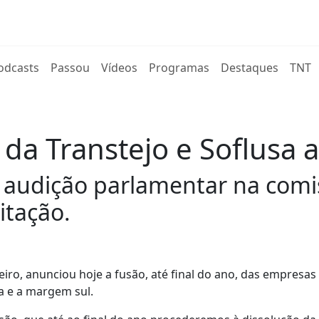
rent)
odcasts
Passou
Vídeos
Programas
Destaques
TNT
a Transtejo e Soflusa a
 audição parlamentar na com
itação.
iro, anunciou hoje a fusão, até final do ano, das empresas
oa e a margem sul.