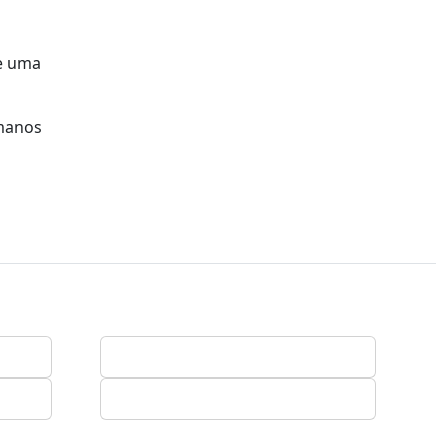
 e uma
umanos