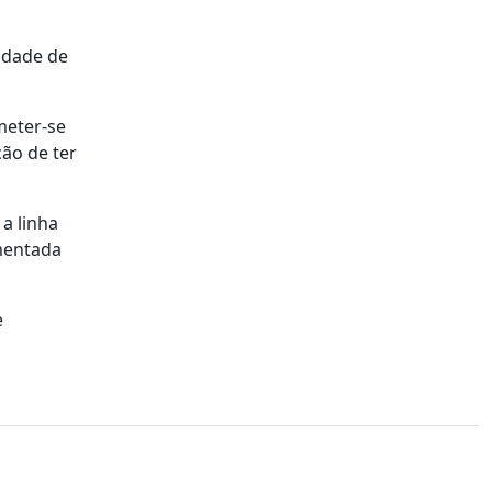
idade de
meter-se
ão de ter
a linha
mentada
e