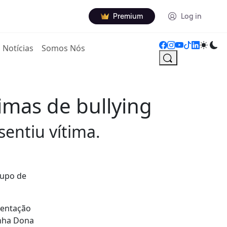
Premium
Log in
Notícias
Somos Nós
imas de bullying
sentiu vítima.
rupo de
sentação
inha Dona