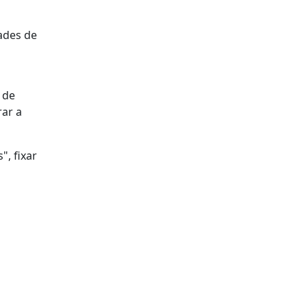
ades de
 de
rar a
, fixar