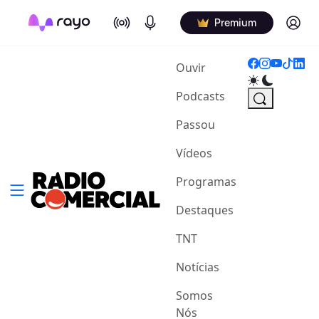
On Air
Podcasts
Log in
Premium
(current)
Ouvir
Podcasts
Passou
Vídeos
Programas
Destaques
TNT
Notícias
Somos
Nós