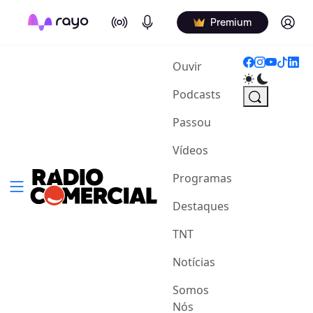
On Air
Podcasts
Log in
Premium
(current)
Ouvir
Podcasts
Passou
Vídeos
Programas
Destaques
TNT
Notícias
Somos
Nós