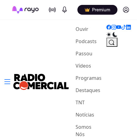
On Air
Podcasts
Log in
Premium
(current)
Ouvir
Podcasts
Passou
Vídeos
Programas
Destaques
TNT
Notícias
Somos
Nós