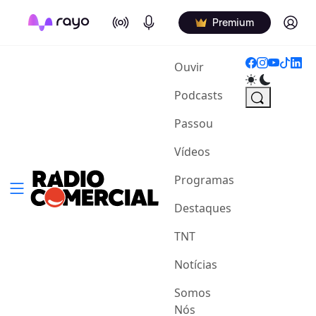
On Air
Podcasts
Log in
Premium
(current)
Ouvir
Podcasts
Passou
Vídeos
Programas
Destaques
TNT
Notícias
Somos
Nós