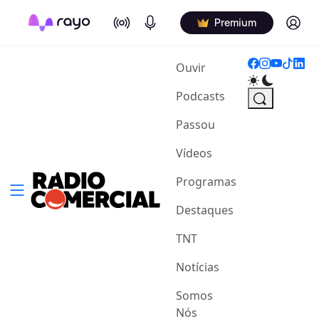
On Air
Podcasts
Log in
Premium
(current)
Ouvir
Podcasts
Passou
Vídeos
Programas
Destaques
TNT
Notícias
Somos
Nós