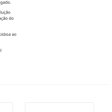
lgado.
olução
ação do
Lisboa ao
l