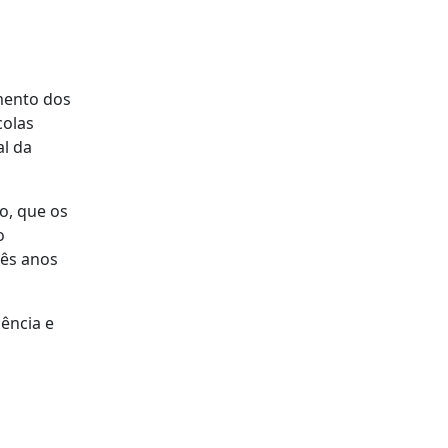
mento dos
colas
al da
o, que os
o
rês anos
cência e