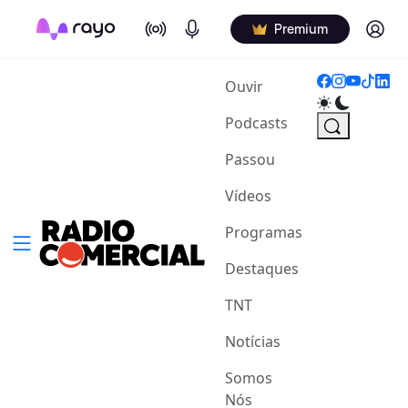
On Air
Podcasts
Log in
Premium
(current)
Ouvir
Podcasts
Passou
Vídeos
Programas
Destaques
TNT
Notícias
Somos
Nós