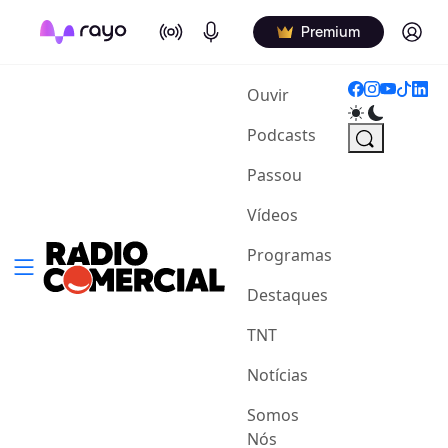
On Air
Podcasts
Log in
Premium
(current)
Ouvir
Podcasts
Passou
Vídeos
Programas
Destaques
TNT
Notícias
Somos
Nós