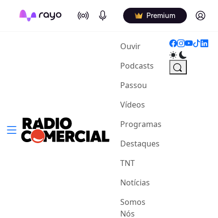
On Air
Podcasts
Log in
Premium
(current)
Ouvir
Podcasts
Passou
Vídeos
Programas
Destaques
TNT
Notícias
Somos
Nós