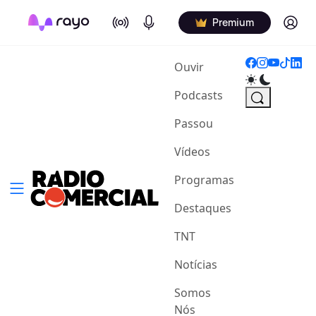
On Air
Podcasts
Log in
Premium
(current)
Ouvir
Podcasts
Passou
Vídeos
Programas
Destaques
TNT
Notícias
Somos
Nós