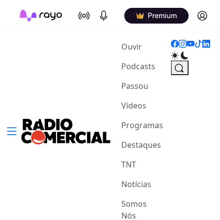
On Air
Podcasts
Log in
Premium
(current)
Ouvir
Podcasts
Passou
Vídeos
Programas
Destaques
TNT
Notícias
Somos
Nós