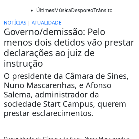
Últimas
Música
Desporto
Trânsito
NOTÍCIAS
|
ATUALIDADE
Governo/demissão: Pelo
menos dois detidos vão prestar
declarações ao juiz de
instrução
O presidente da Câmara de Sines,
Nuno Mascarenhas, e Afonso
Salema, administrador da
sociedade Start Campus, querem
prestar esclarecimentos.
O presidente da Câmara de Sines, Nuno Mascarenhas,