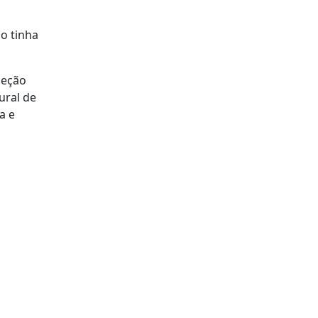
o tinha
leção
ural de
a e