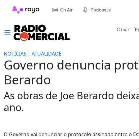
On Air
Podcasts
(cur
Ouvir
P
NOTÍCIAS
|
ATUALIDADE
Governo denuncia proto
Berardo
As obras de Joe Berardo deix
ano.
O Governo vai denunciar o protocolo assinado entre o Est