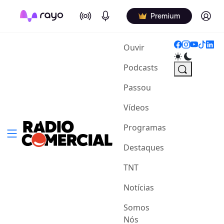
On Air
Podcasts
Log in
Premium
(current)
Ouvir
Podcasts
Passou
Vídeos
Programas
Destaques
TNT
Notícias
Somos
Nós