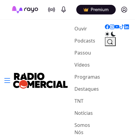
On Air
Podcasts
Log in
Premium
(current)
Ouvir
Podcasts
Passou
Vídeos
Programas
Destaques
TNT
Notícias
Somos
Nós