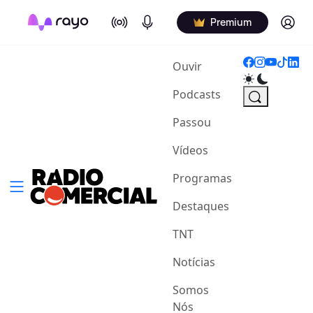
On Air
Podcasts
Log in
Premium
(current)
Ouvir
Podcasts
Passou
Vídeos
Programas
Destaques
TNT
Notícias
Somos
Nós