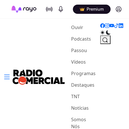
On Air
Podcasts
Log in
Premium
(current)
Ouvir
Podcasts
Passou
Vídeos
Programas
Destaques
TNT
Notícias
Somos
Nós