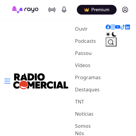
On Air
Podcasts
Log in
Premium
(current)
Ouvir
Podcasts
Passou
Vídeos
Programas
Destaques
TNT
Notícias
Somos
Nós