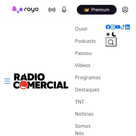
On Air
Podcasts
Log in
Premium
(current)
Ouvir
Podcasts
Passou
Vídeos
Programas
Destaques
TNT
Notícias
Somos
Nós