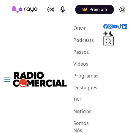
On Air
Podcasts
Log in
Premium
(current)
Ouvir
Podcasts
Passou
Vídeos
Programas
Destaques
TNT
Notícias
Somos
Nós