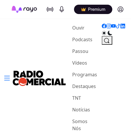
On Air
Podcasts
Log in
Premium
(current)
Ouvir
Podcasts
Passou
Vídeos
Programas
Destaques
TNT
Notícias
Somos
Nós