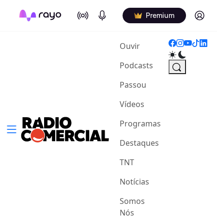
On Air
Podcasts
Log in
Premium
(current)
Ouvir
Podcasts
Passou
Vídeos
Programas
Destaques
TNT
Notícias
Somos
Nós