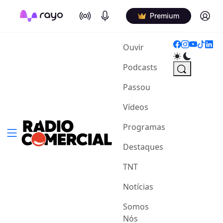
On Air
Podcasts
Log in
Premium
(current)
Ouvir
Podcasts
Passou
Vídeos
Programas
Destaques
TNT
Notícias
Somos
Nós