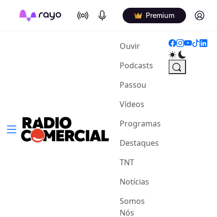
On Air
Podcasts
Log in
Premium
(current)
Ouvir
Podcasts
Passou
Vídeos
Programas
Destaques
TNT
Notícias
Somos
Nós