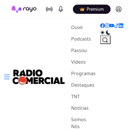
On Air
Podcasts
Log in
Premium
(current)
Ouvir
Podcasts
Passou
Vídeos
Programas
Destaques
TNT
Notícias
Somos
Nós