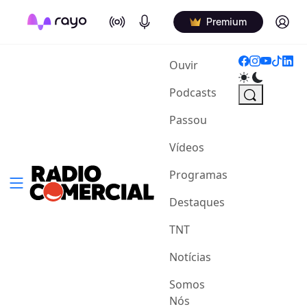
On Air
Podcasts
Log in
Premium
(current)
Ouvir
Podcasts
Passou
Vídeos
Programas
Destaques
TNT
Notícias
Somos
Nós