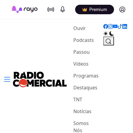
On Air
Podcasts
Log in
Premium
(current)
Ouvir
Podcasts
Passou
Vídeos
Programas
Destaques
TNT
Notícias
Somos
Nós