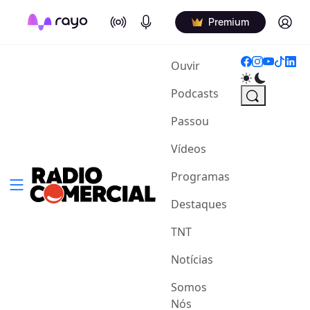
On Air
Podcasts
Log in
Premium
(current)
Ouvir
Podcasts
Passou
Vídeos
Programas
Destaques
TNT
Notícias
Somos
Nós