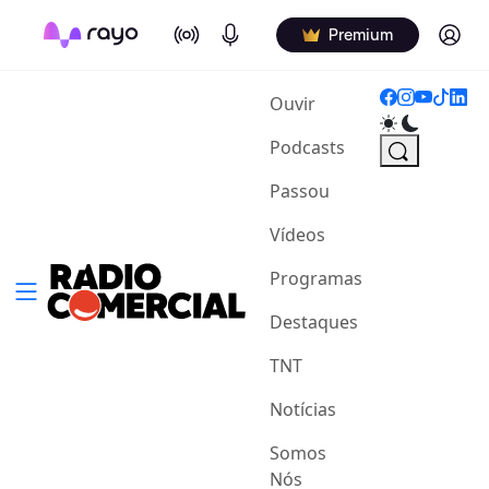
On Air
Podcasts
Log in
Premium
(current)
Ouvir
Podcasts
Passou
Vídeos
Programas
Destaques
TNT
Notícias
Somos
Nós