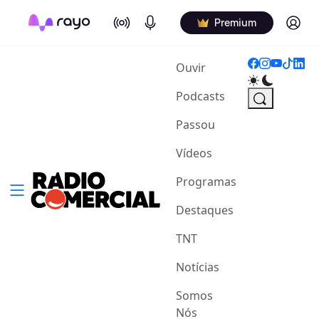
On Air
Podcasts
Log in
Premium
(current)
Ouvir
Podcasts
Passou
Vídeos
Programas
Destaques
TNT
Notícias
Somos
Nós