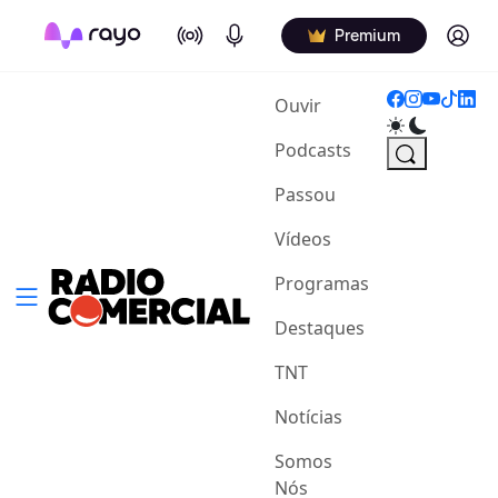
On Air
Podcasts
Log in
Premium
(current)
Ouvir
Podcasts
Passou
Vídeos
Programas
Destaques
TNT
Notícias
Somos
Nós