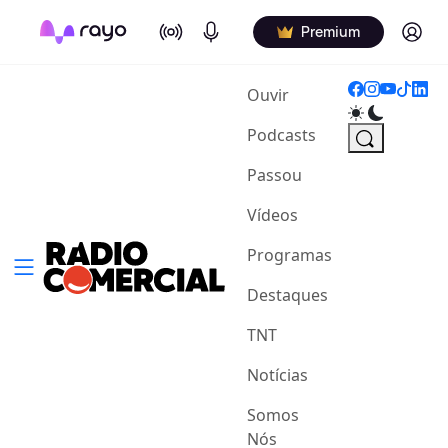
On Air
Podcasts
Log in
Premium
(current)
Ouvir
Podcasts
Passou
Vídeos
Programas
Destaques
TNT
Notícias
Somos
Nós