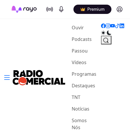
On Air
Podcasts
Log in
Premium
(current)
Ouvir
Podcasts
Passou
Vídeos
Programas
Destaques
TNT
Notícias
Somos
Nós