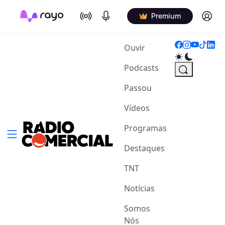
On Air
Podcasts
Log in
Premium
(current)
Ouvir
Podcasts
Passou
Vídeos
Programas
Destaques
TNT
Notícias
Somos
Nós