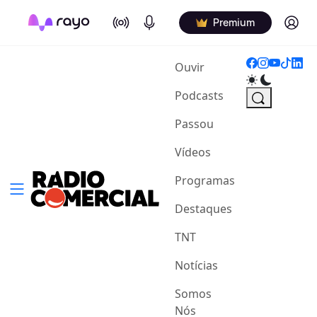
On Air
Podcasts
Log in
Premium
(current)
Ouvir
Podcasts
Passou
Vídeos
Programas
Destaques
TNT
Notícias
Somos
Nós