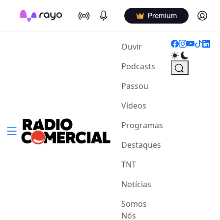
On Air
Podcasts
Log in
Premium
(current)
Ouvir
Podcasts
Passou
Vídeos
Programas
Destaques
TNT
Notícias
Somos
Nós