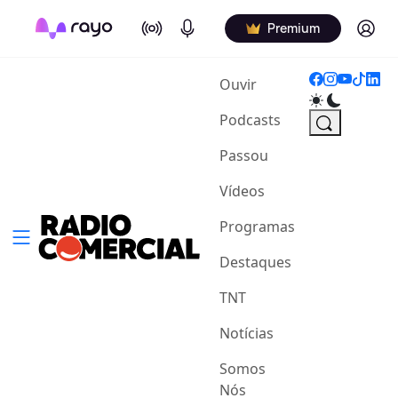
On Air
Podcasts
Log in
Premium
(current)
Ouvir
Podcasts
Passou
Vídeos
Programas
Destaques
TNT
Notícias
Somos
Nós